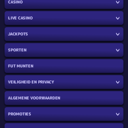
CASINO
LIVE CASINO
JACKPOTS
SPORTEN
FUT MUNTEN
VEILIGHEID EN PRIVACY
ALGEMENE VOORWAARDEN
PROMOTIES