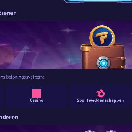
dienen
ons beloningssysteem:
Casino
Sportweddenschappen
nderen