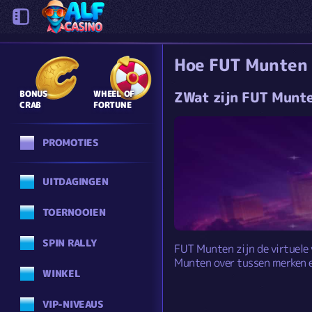
Hoe FUT Munten
ZWat zijn FUT Munt
BONUS
WHEEL OF
CRAB
FORTUNE
PROMOTIES
UITDAGINGEN
TOERNOOIEN
SPIN RALLY
FUT Munten zijn de virtuele 
Munten over tussen merken en
WINKEL
VIP-NIVEAUS