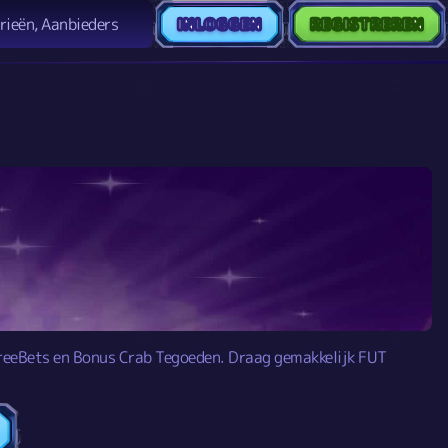
rieën, Aanbieders
INLOGGEN
REGISTREREN
, FreeBets en Bonus Crab Tegoeden. Draag gemakkelijk FUT