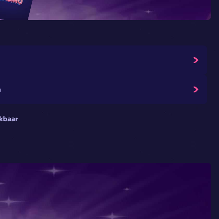
a
kbaar