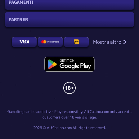
PAGAMENTI
PARTNER
Mostra altro
Gambling can be addictive. Play responsibly. AlfCasino.com only accepts
customers over 18 years of age.
2026 © AlfCasino.com All rights reserved.