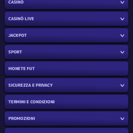
CASINÒ
CASINÒ LIVE
JACKPOT
SPORT
MONETE FUT
SICUREZZA E PRIVACY
TERMINI E CONDIZIONI
PROMOZIONI