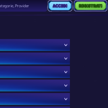
ategorie, Provider
ACCEDI
REGISTRATI