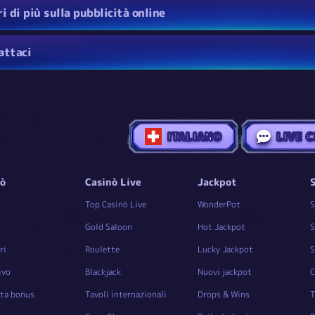
i di più sulla pubblicità online
attaci
ITALIANO
LIVE 
nò
Casinò Live
Jackpot
Top Casinò Live
WonderPot
S
Gold Saloon
Hot Jackpot
S
ri
Roulette
Lucky Jackpot
S
ivo
Blackjack
Nuovi jackpot
C
ta bonus
Tavoli internazionali
Drops & Wins
T