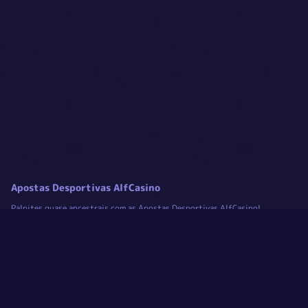
Apostas Desportivas AlfCasino
Palpites quase ancestrais com as Apostas Desportivas AlfCasino!
Aposta em praticamente tudo o que existe na Terra com as Apostas
Desportivas do AlfCasino! É aqui que levas as tuas apostas online para o
Mostrar mais
próximo nível. Temos apostas desportivas para todos os níveis de fãs de
desporto. Com o AlfCasino, tens acesso a odds em apostas desportivas de
todo o mundo, incluindo apostas nas maiores ligas,
apostas em desportos
virtuais
e apostas online em esports.