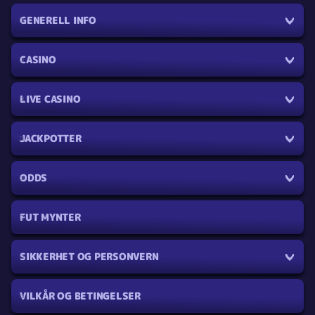
GENERELL INFO
CASINO
LIVE CASINO
JACKPOTTER
ODDS
FUT MYNTER
SIKKERHET OG PERSONVERN
VILKÅR OG BETINGELSER