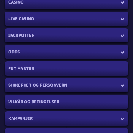
CASINO
LIVE CASINO
JACKPOTTER
ODDS
FUT MYNTER
SIKKERHET OG PERSONVERN
VILKÅR OG BETINGELSER
KAMPANJER