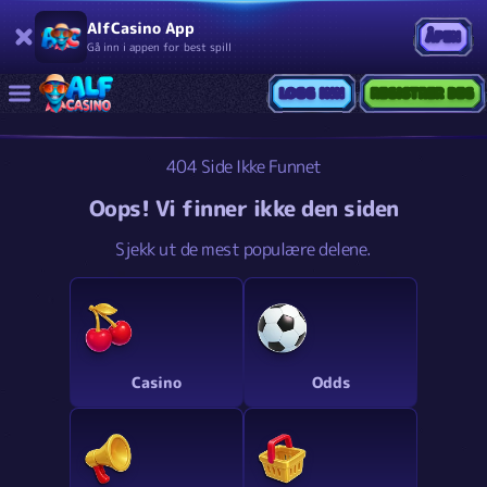
AlfCasino App
ÅPEN
Gå inn i appen for best spill
LOGG INN
REGISTRER DEG
404 Side Ikke Funnet
Oops! Vi finner ikke den siden
Sjekk ut de mest populære delene.
Casino
Odds