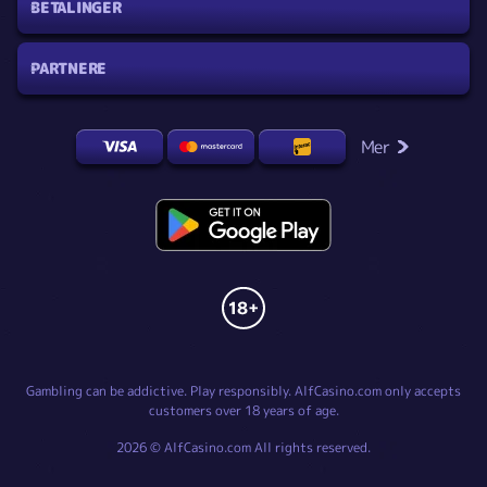
BETALINGER
PARTNERE
Mer
Gambling can be addictive. Play responsibly. AlfCasino.com only accepts
customers over 18 years of age.
2026 © AlfCasino.com All rights reserved.