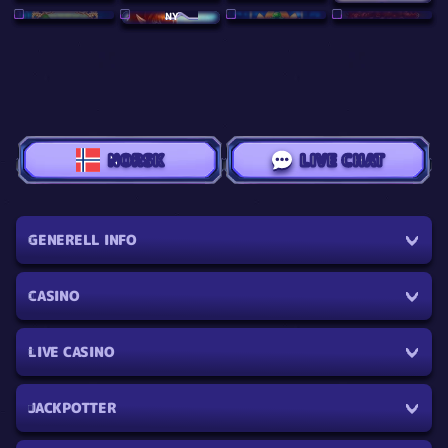
NY
NORSK
LIVE CHAT
GENERELL INFO
CASINO
LIVE CASINO
JACKPOTTER