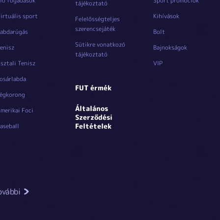
lő fogadások
Sport promóciók
tájékoztató
irtuális sport
Kihívások
Felelősségteljes
szerencsejáték
abdarúgás
Bolt
Sütikre vonatkozó
enisz
Bajnokságok
tájékoztató
sztali Tenisz
VIP
osárlabda
FUT érmék
égkorong
Általános
merikai Foci
Szerződési
Feltételek
aseball
ovábbi