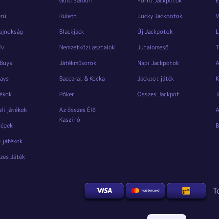
Gold Saloon
Forró Jackpotok
É
rű
Rulett
Lucky Jackpotok
V
ajnokság
Blackjack
Új Jackpotok
L
ív
Nemzetközi asztalok
Jutalomeső
T
Buys
Játékműsorok
Napi Jackpotok
A
ays
Baccarat & Kocka
Jackpot játék
K
tékok
Póker
Összes Jackpot
J
li játékok
Az összes Élő
A
Kaszinó
gépek
B
i játékok
zes Játék
T