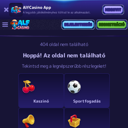
AlfCasino App
MEGNYIT
A legjobb játékélményhez töltsd le az alkalmazást.
BEJELENTKEZÉS
REGISZTRÁCIÓ
404 oldal nem található
Hoppá! Az oldal nem található
Tekintsd meg a legnépszerűbb részlegeket!
Kaszinó
Sportfogadás