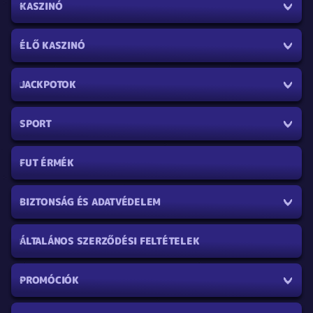
KASZINÓ
ÉLŐ KASZINÓ
JACKPOTOK
SPORT
FUT ÉRMÉK
BIZTONSÁG ÉS ADATVÉDELEM
ÁLTALÁNOS SZERZŐDÉSI FELTÉTELEK
PROMÓCIÓK