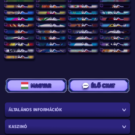
ÚJ
ÚJ
ÚJ
ÚJ
ÚJ
ÚJ
ÚJ
ÚJ
ÚJ
ÚJ
ÚJ
ÚJ
ÚJ
ÚJ
ÚJ
ÚJ
ÚJ
ÚJ
ÚJ
ÚJ
ÚJ
ÚJ
ÚJ
ÚJ
ÚJ
ÚJ
ÚJ
ÚJ
ÚJ
ÚJ
ÚJ
ÚJ
ÚJ
MAGYAR
ÉLŐ CHAT
ÁLTALÁNOS INFORMÁCIÓK
KASZINÓ