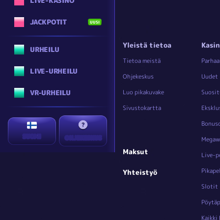
LIVE-KASINO
JACKPOTIT
UUSI
Yleistä tietoa
Kasi
URHEILU
Tietoa meistä
Parhaa
LIVE-URHEILU
Ohjekeskus
Uudet
VR-URHEILU
Luo pikakuvake
Suosit
Sivustokartta
Eksklu
Bonus
SUOMI
OHJEKESKUS
Megaw
Maksut
Live-p
Pikape
Yhteistyö
Slotit
Pöytäp
Kaikki 