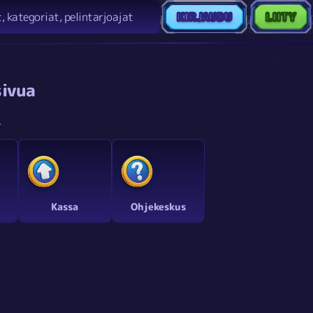
t, kategoriat, pelintarjoajat
KIRJAUDU
LIITY
sivua
.
Kassa
Ohjekeskus