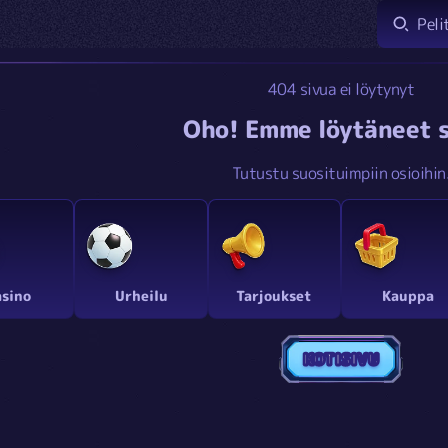
Peli
404 sivua ei löytynyt
Oho! Emme löytäneet 
Tutustu suosituimpiin osioihin
asino
Urheilu
Tarjoukset
Kauppa
KOTISIVU