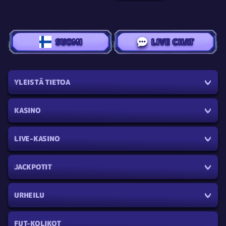
P
P
P
B
B
P
P
B
B
B
B
P
B
P
P
B
T
P
SUOMI
LIVE CHAT
P
B
P
T
B
B
B
B
P
YLEISTÄ TIETOA
KASINO
LIVE-KASINO
JACKPOTIT
URHEILU
FUT-KOLIKOT