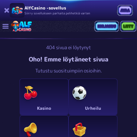
AlfCasino -sovellus
AVAA
Siirry sovellukseen parhaita pelihetkiä varten
KIRJAUDU
LIITY
404 sivua ei löytynyt
Oho! Emme löytäneet sivua
Tutustu suosituimpiin osioihin.
Kasino
Urheilu