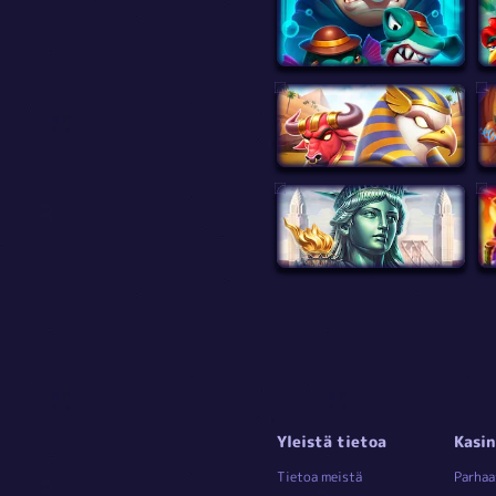
Yleistä tietoa
Kasi
Tietoa meistä
Parhaa