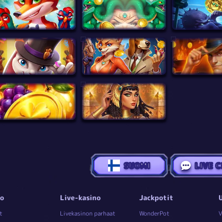
SUOMI
LIVE 
no
Live-kasino
Jackpotit
t
Livekasinon parhaat
WonderPot
V