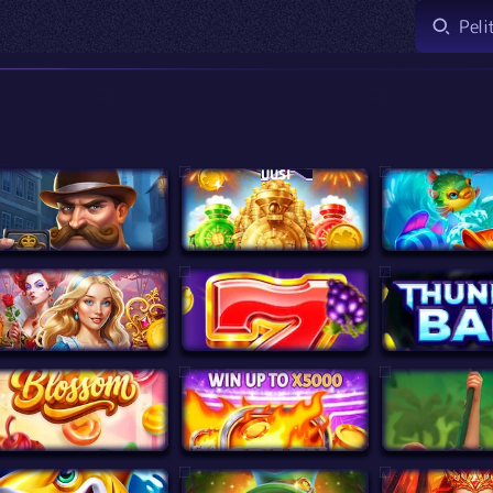
Peli
UUSI