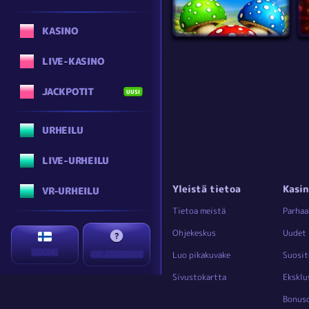
KASINO
LIVE-KASINO
JACKPOTIT
UUSI
URHEILU
LIVE-URHEILU
Yleistä tietoa
Kasi
VR-URHEILU
Tietoa meistä
Parhaa
Ohjekeskus
Uudet
SUOMI
OHJEKESKUS
Luo pikakuvake
Suosit
Sivustokartta
Eksklu
Bonus