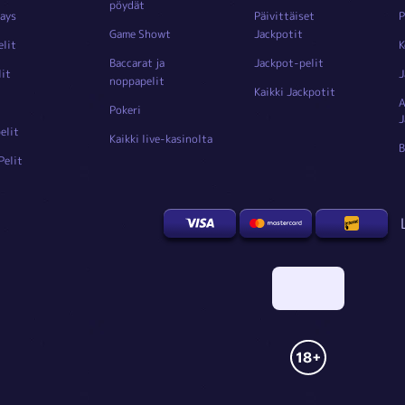
pöydät
ays
Päivittäiset
P
Game Showt
Jackpotit
elit
K
Baccarat ja
Jackpot-pelit
lit
J
noppapelit
Kaikki Jackpotit
A
Pokeri
J
elit
Kaikki live-kasinolta
B
Pelit