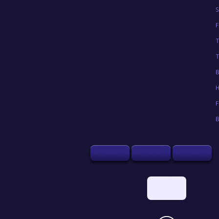
S
F
T
T
B
H
F
B