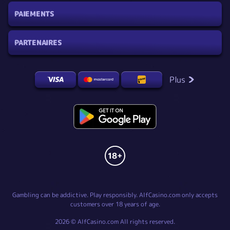
PAIEMENTS
PARTENAIRES
Plus
Gambling can be addictive. Play responsibly. AlfCasino.com only accepts
customers over 18 years of age.
2026 © AlfCasino.com All rights reserved.