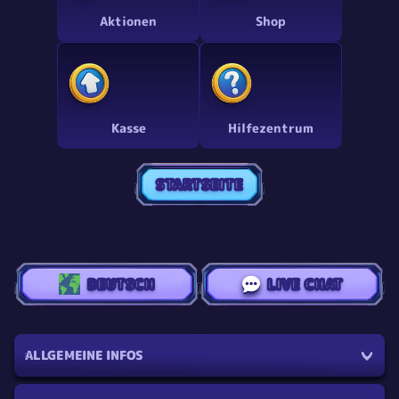
Aktionen
Shop
Kasse
Hilfezentrum
STARTSEITE
DEUTSCH
LIVE CHAT
ALLGEMEINE INFOS