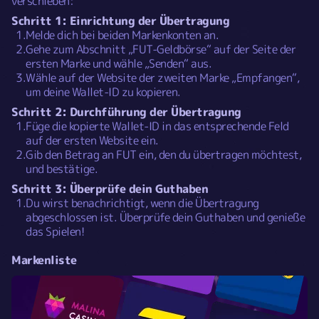
verschieben:
Schritt 1: Einrichtung der Übertragung
Melde dich bei beiden Markenkonten an.
Gehe zum Abschnitt „FUT-Geldbörse“ auf der Seite der
ersten Marke und wähle „Senden“ aus.
Wähle auf der Website der zweiten Marke „Empfangen“,
um deine Wallet-ID zu kopieren.
Schritt 2: Durchführung der Übertragung
Füge die kopierte Wallet-ID in das entsprechende Feld
auf der ersten Website ein.
Gib den Betrag an FUT ein, den du übertragen möchtest,
und bestätige.
Schritt 3: Überprüfe dein Guthaben
Du wirst benachrichtigt, wenn die Übertragung
abgeschlossen ist. Überprüfe dein Guthaben und genieße
das Spielen!
Markenliste