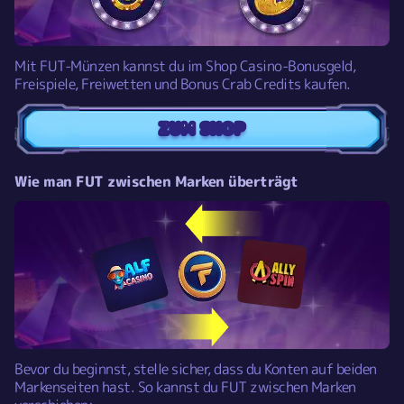
Mit FUT-Münzen kannst du im Shop Casino-Bonusgeld,
Freispiele, Freiwetten und Bonus Crab Credits kaufen.
ZUM SHOP
Wie man FUT zwischen Marken überträgt
Bevor du beginnst, stelle sicher, dass du Konten auf beiden
Markenseiten hast. So kannst du FUT zwischen Marken