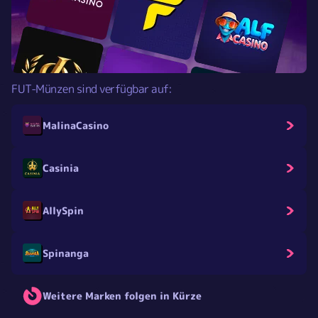
FUT-Münzen sind verfügbar auf:
MalinaCasino
Casinia
AllySpin
Spinanga
Weitere Marken folgen in Kürze