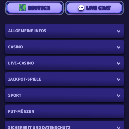
DEUTSCH
LIVE CHAT
ALLGEMEINE INFOS
CASINO
LIVE-CASINO
JACKPOT-SPIELE
SPORT
FUT-MÜNZEN
SICHERHEIT UND DATENSCHUTZ