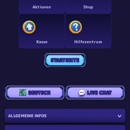
Aktionen
Shop
Kasse
Hilfezentrum
STARTSEITE
DEUTSCH
LIVE CHAT
ALLGEMEINE INFOS