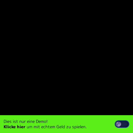
Dies ist nur eine Demo!
Klicke hier
um mit echtem Geld zu spielen.