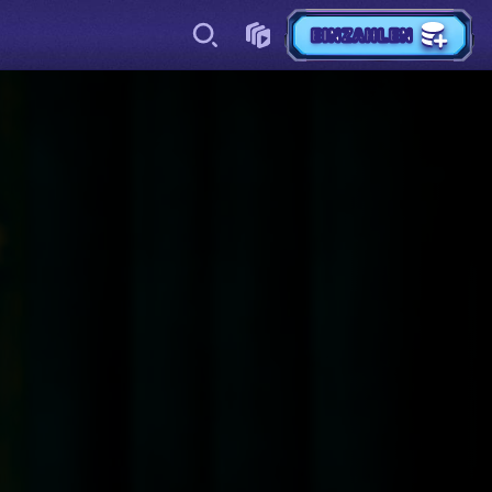
EINZAHLEN