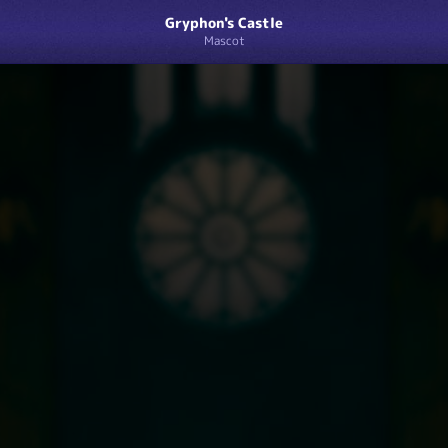
Gryphon's Castle
Mascot