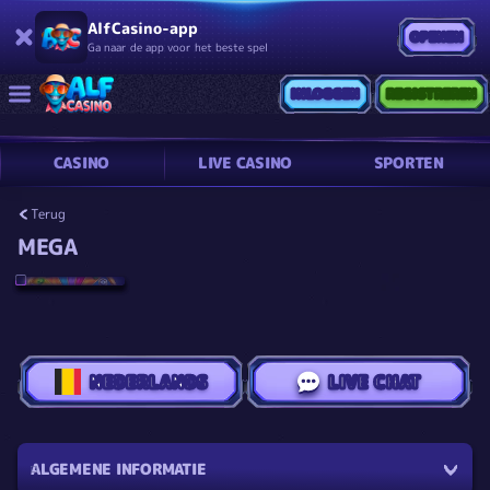
AlfCasino-app
OPENEN
Ga naar de app voor het beste spel
INLOGGEN
REGISTREREN
CASINO
LIVE CASINO
SPORTEN
Terug
MEGA
NEDERLANDS
LIVE CHAT
ALGEMENE INFORMATIE