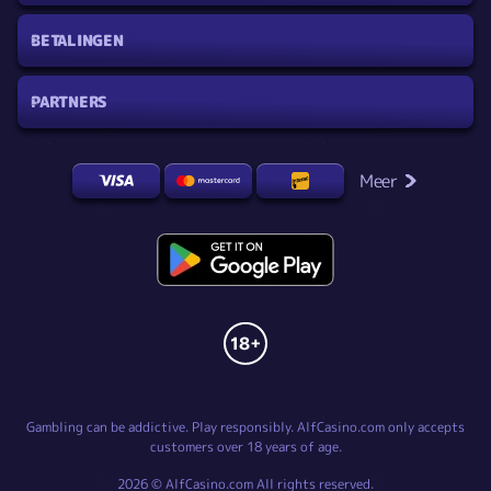
BETALINGEN
PARTNERS
Meer
Gambling can be addictive. Play responsibly. AlfCasino.com only accepts
customers over 18 years of age.
2026 © AlfCasino.com All rights reserved.