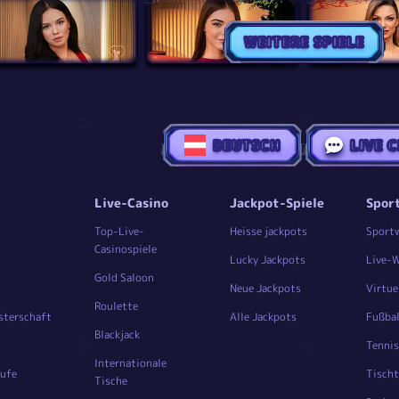
WEITERE SPIELE
DEUTSCH
LIVE 
o
Live-Casino
Jackpot-Spiele
Spor
Top-Live-
Heisse jackpots
Sport
Casinospiele
Lucky Jackpots
Live-
Gold Saloon
Neue Jackpots
Virtue
Roulette
sterschaft
Alle Jackpots
Fußbal
Blackjack
v
Tennis
Internationale
ufe
Tischt
Tische