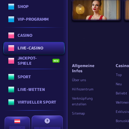
SHOP
VIP-PROGRAMM
CASINO
LIVE-CASINO
JACKPOT-
NEU
SPIELE
Allgemeine
Casin
Infos
Top
SPORT
Über uns
Neu
LIVE-WETTEN
Hilfezentrum
Beliebt
Verknüpfung
VIRTUELLER SPORT
Weltmei
erstellen
Exklusi
Sitemap
Bonuskä
DEUTSCH
HILFEZENTRUM