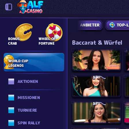
ANBIETER
TOP-L
BONUS
WHEEL OF
Baccarat & Würfel
CRAB
FORTUNE
WORLD CUP
LEGENDS
NEU
AKTIONEN
MISSIONEN
NEU
TURNIERE
SPIN RALLY