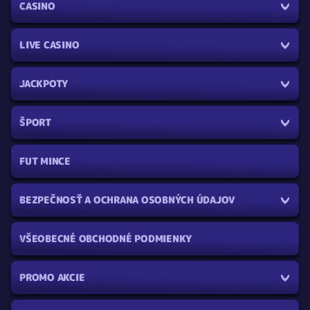
CASINO
LIVE CASINO
JACKPOTY
ŠPORT
FUT MINCE
BEZPEČNOSŤ A OCHRANA OSOBNÝCH ÚDAJOV
VŠEOBECNÉ OBCHODNÉ PODMIENKY
PROMO AKCIE