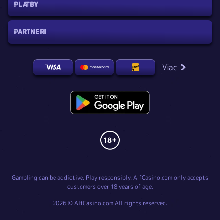
PLATBY
PARTNERI
Viac
Gambling can be addictive. Play responsibly. AlfCasino.com only accepts
customers over 18 years of age.
2026 © AlfCasino.com All rights reserved.