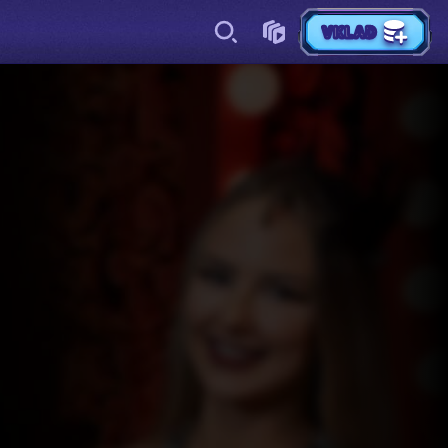
VKLAD