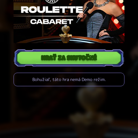
HRAŤ ZA SKUTOČNÉ
Bohužiaľ, táto hra nemá Demo režim.