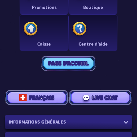
Promotions
Boutique
Caisse
Centre d'aide
PAGE D'ACCUEIL
FRANÇAIS
LIVE CHAT
INFORMATIONS GÉNÉRALES