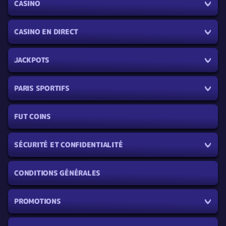
CASINO
CASINO EN DIRECT
JACKPOTS
PARIS SPORTIFS
FUT COINS
SÉCURITÉ ET CONFIDENTIALITÉ
CONDITIONS GÉNÉRALES
PROMOTIONS