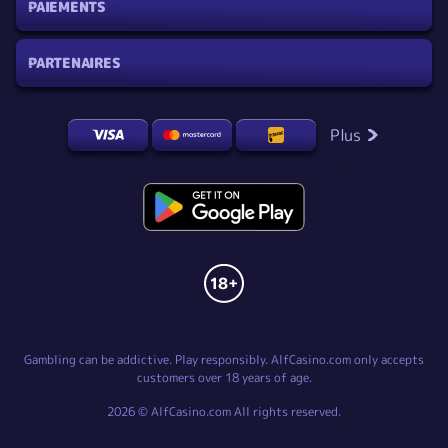
PAIEMENTS
PARTENAIRES
Plus
Gambling can be addictive. Play responsibly. AlfCasino.com only accepts
customers over 18 years of age.
2026 © AlfCasino.com All rights reserved.