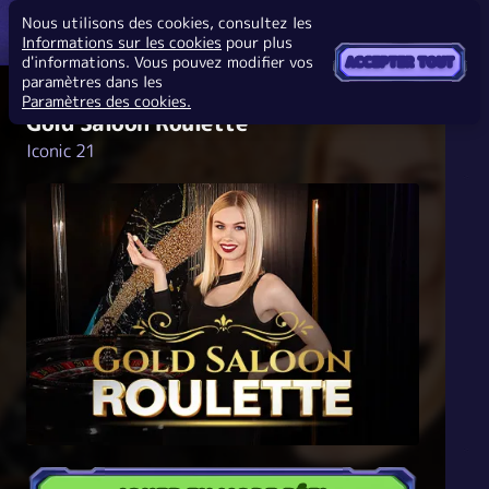
Nous utilisons des cookies, consultez les
Informations sur les cookies
pour plus
d'informations. Vous pouvez modifier vos
ACCEPTER TOUT
paramètres dans les
Paramètres des cookies.
Gold Saloon Roulette
Iconic 21