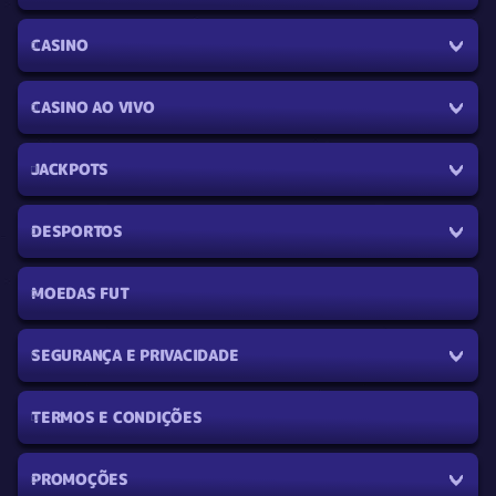
CASINO
CASINO AO VIVO
JACKPOTS
DESPORTOS
MOEDAS FUT
SEGURANÇA E PRIVACIDADE
TERMOS E CONDIÇÕES
PROMOÇÕES