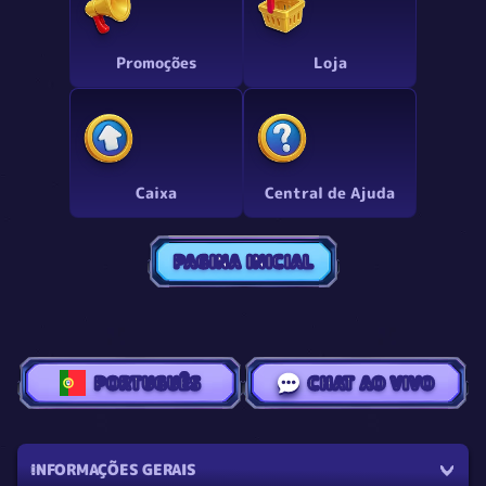
Promoções
Loja
Caixa
Central de Ajuda
PAGINA INICIAL
PORTUGUÊS
CHAT AO VIVO
INFORMAÇÕES GERAIS