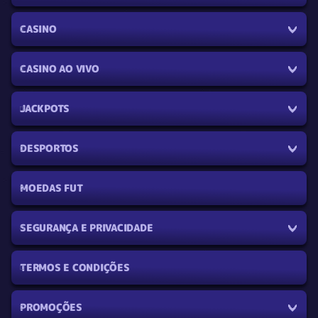
CASINO
CASINO AO VIVO
JACKPOTS
DESPORTOS
MOEDAS FUT
SEGURANÇA E PRIVACIDADE
TERMOS E CONDIÇÕES
PROMOÇÕES