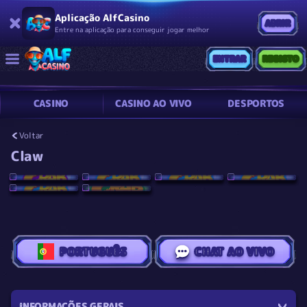
Aplicação AlfCasino
ABRIR
Entre na aplicação para conseguir jogar melhor
ENTRAR
REGISTO
CASINO
CASINO AO VIVO
DESPORTOS
Voltar
Claw
PORTUGUÊS
CHAT AO VIVO
INFORMAÇÕES GERAIS