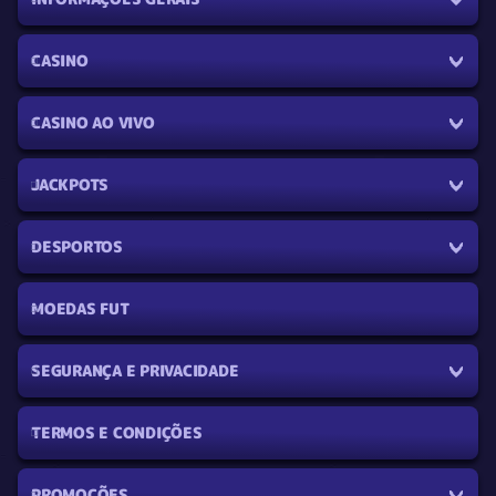
CASINO
CASINO AO VIVO
JACKPOTS
DESPORTOS
MOEDAS FUT
SEGURANÇA E PRIVACIDADE
TERMOS E CONDIÇÕES
PROMOÇÕES