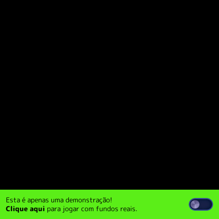
Esta é apenas uma demonstração!
Clique aqui
para jogar com fundos reais.