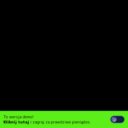
To wersja demo!
Kliknij tutaj
i zagraj za prawdziwe pieniądze.