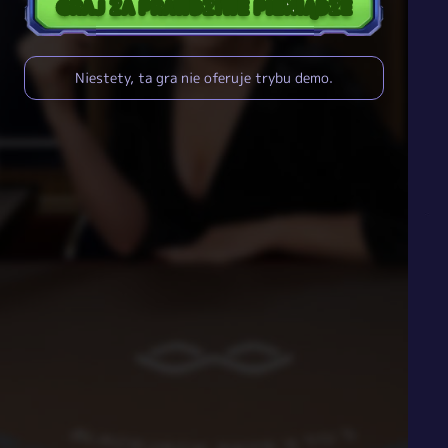
GRAJ ZA PRAWDZIWE PIENIĄDZE
Niestety, ta gra nie oferuje trybu demo.