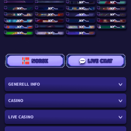
NY
NY
NY
NY
NY
NY
NY
NY
NY
NY
NY
NY
NY
NY
NY
NY
NY
NY
NY
NY
NORSK
LIVE CHAT
GENERELL INFO
CASINO
LIVE CASINO