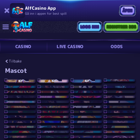
AlfCasino App
ÅPEN
Gå inn i appen for best spill
LOGG INN
REGISTRER DEG
CASINO
LIVE CASINO
ODDS
Tilbake
Mascot
NY
NY
NY