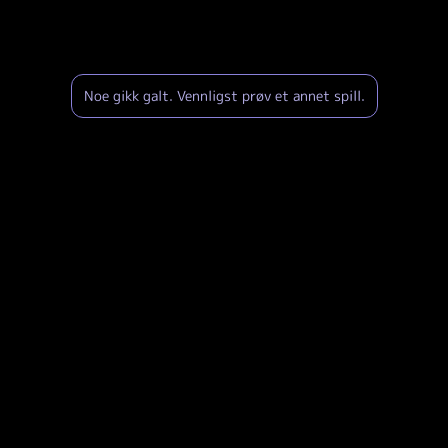
Noe gikk galt. Vennligst prøv et annet spill.