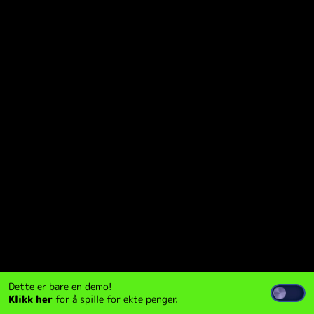
Dette er bare en demo!
Klikk her
for å spille for ekte penger.