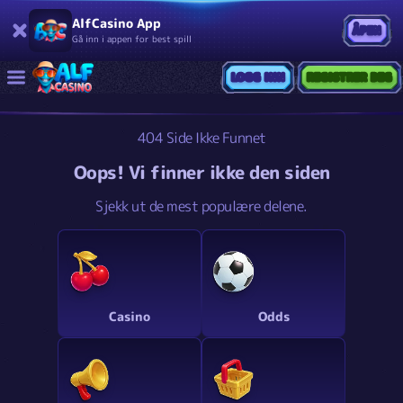
AlfCasino App
ÅPEN
Gå inn i appen for best spill
LOGG INN
REGISTRER DEG
404 Side Ikke Funnet
Oops! Vi finner ikke den siden
Sjekk ut de mest populære delene.
Casino
Odds