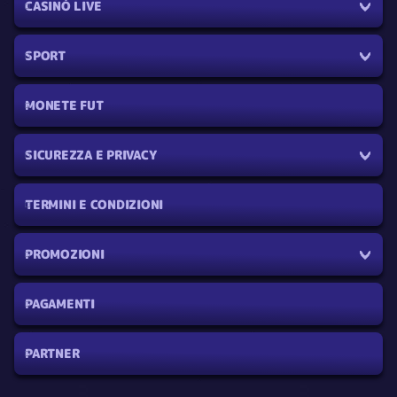
CASINÒ LIVE
SPORT
MONETE FUT
SICUREZZA E PRIVACY
TERMINI E CONDIZIONI
PROMOZIONI
PAGAMENTI
PARTNER