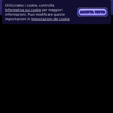
Utilizziamo i cookie, controlla
Informativa sui cookie
per maggiori
ACCETTA TUTTO
informazioni. Puoi modificare queste
impostazioni in
Impostazioni dei cookie