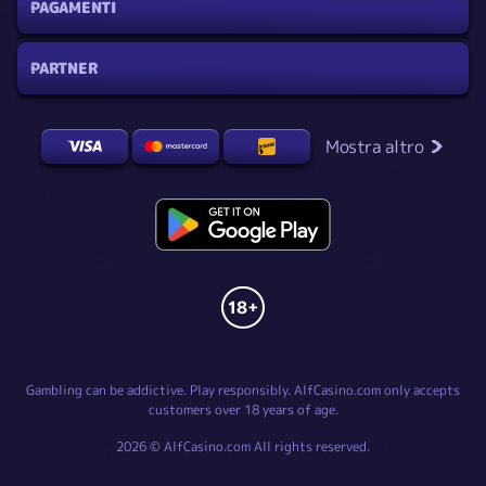
PAGAMENTI
PARTNER
Mostra altro
Gambling can be addictive. Play responsibly. AlfCasino.com only accepts
customers over 18 years of age.
2026 © AlfCasino.com All rights reserved.