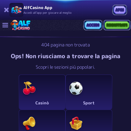
AlfCasino App
APRI
Accedi all'app per giocare al meglio
ACCEDI
REGISTRATI
404 pagina non trovata
Ops! Non riusciamo a trovare la pagina
Scopri le sezioni più popolari.
Casinò
Sport