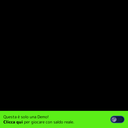
Questa è solo una Demo!
Clicca qui
per giocare con saldo reale.