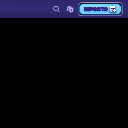
DEPOSITO