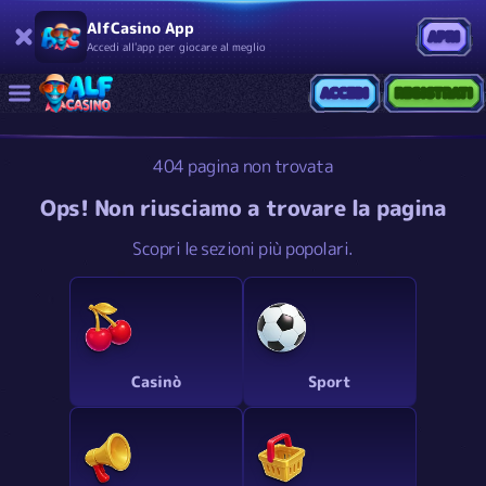
AlfCasino App
APRI
Accedi all'app per giocare al meglio
ACCEDI
REGISTRATI
404 pagina non trovata
Ops! Non riusciamo a trovare la pagina
Scopri le sezioni più popolari.
Casinò
Sport