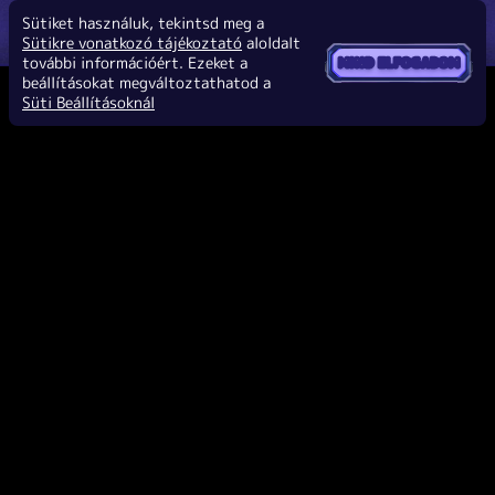
Sütiket használuk, tekintsd meg a
Sütikre vonatkozó tájékoztató
aloldalt
további információért. Ezeket a
MIND ELFOGADOM
beállításokat megváltoztathatod a
Süti Beállításoknál