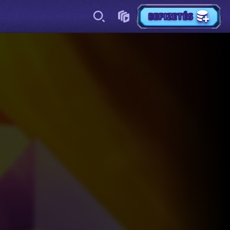
BEFIZETÉS