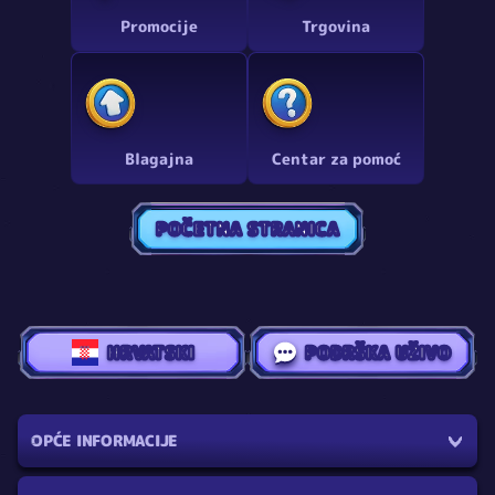
Promocije
Trgovina
Blagajna
Centar za pomoć
POČETNA STRANICA
HRVATSKI
PODRŠKA UŽIVO
OPĆE INFORMACIJE