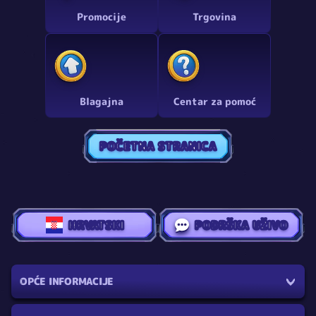
Promocije
Trgovina
Blagajna
Centar za pomoć
POČETNA STRANICA
HRVATSKI
PODRŠKA UŽIVO
OPĆE INFORMACIJE